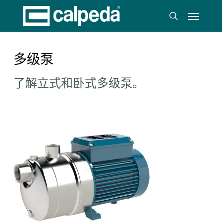
跳
菜单
至
搜索
主
要
内
多级泵
容
了解立式和卧式多级泵。